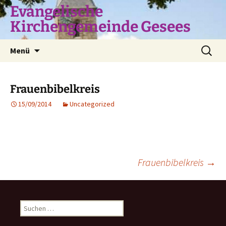
Zum
Evangelische
Inhalt
Kirchengemeinde Gesees
springen
Suchen
Menü
nach:
Frauenbibelkreis
15/09/2014
Uncategorized
Beitragsnavigation
Frauenbibelkreis
→
Suchen
nach: