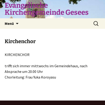
Zum
Evangelische
Inhalt
Kirchengemeinde Gesees
springen
Suchen
Menü
nach:
Kirchenchor
KIRCHENCHOR
trifft sich immer mittwochs im Gemeindehaus, nach
Absprache um 20.00 Uhr
Chorleitung: Frau Yuka Koroyasu