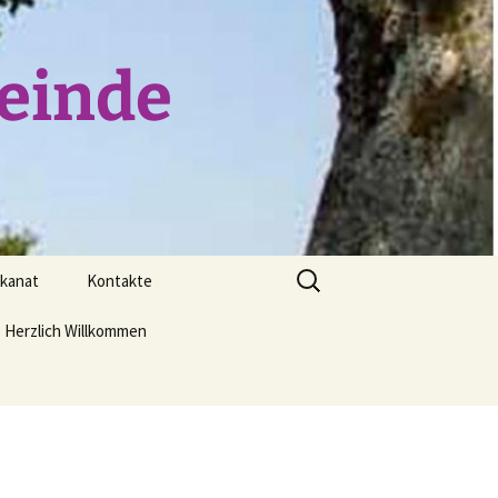
einde
Suchen
ekanat
Kontakte
nach:
retärin
Herzlich Willkommen
en