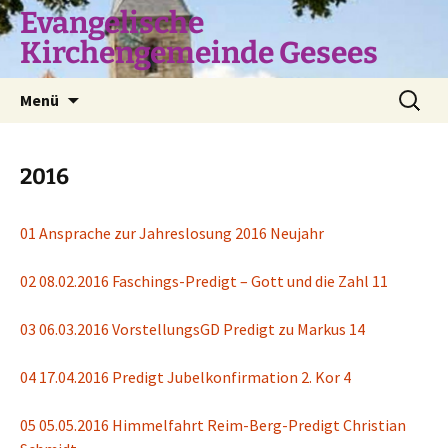
Zum
Evangelische
Inhalt
Kirchengemeinde Gesees
springen
Suchen
Menü
nach:
2016
01 Ansprache zur Jahreslosung 2016 Neujahr
02 08.02.2016 Faschings-Predigt – Gott und die Zahl 11
03 06.03.2016 VorstellungsGD Predigt zu Markus 14
04 17.04.2016 Predigt Jubelkonfirmation 2. Kor 4
05 05.05.2016 Himmelfahrt Reim-Berg-Predigt Christian